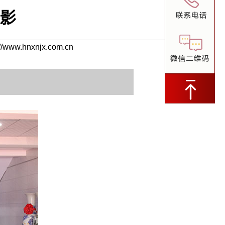
影
w.hnxnjx.com.cn