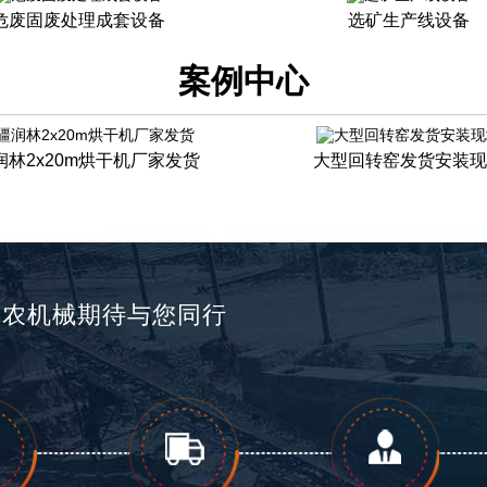
危废固废处理成套设备
选矿生产线设备
案例中心
润林2x20m烘干机厂家发货
大型回转窑发货安装现
兴农机械期待与您同行