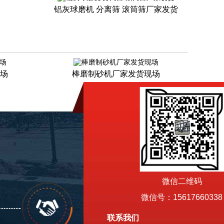
铝灰球磨机 分离筛 滚筒筛厂家发货
场
棒磨制砂机厂家发货现场
微信二维码
微信号：15617660338
联系我们