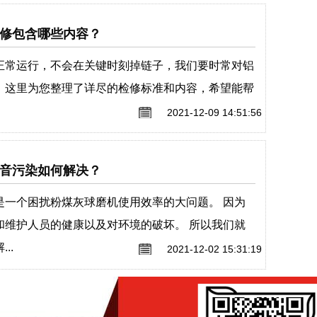
修包含哪些内容？
正常运行，不会在关键时刻掉链子，我们要时常对铝
，这里为您整理了详尽的检修标准和内容，希望能帮
2021-12-09 14:51:56
音污染如何解决？
是一个困扰粉煤灰球磨机使用效率的大问题。 因为
和维护人员的健康以及对环境的破坏。 所以我们就
..
2021-12-02 15:31:19