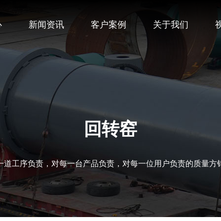
心
新闻资讯
客户案例
关于我们
回转窑
一道工序负责，对每一台产品负责，对每一位用户负责的质量方