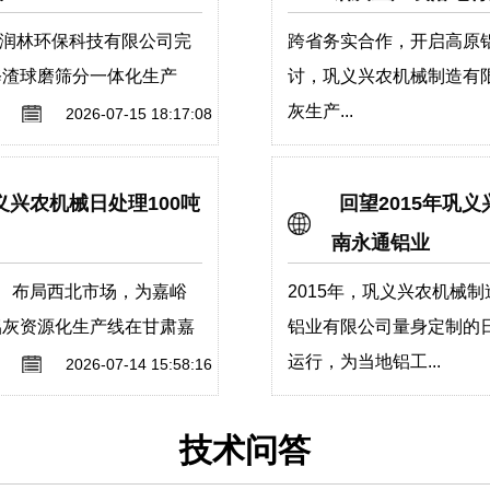
疆润林环保科技有限公司完
跨省务实合作，开启高原铝
修渣球磨筛分一体化生产
讨，巩义兴农机械制造有限
灰生产...
2026-07-15 18:17:08
义兴农机械日处理100吨
回望2015年巩
南永通铝业
力、布局西北市场，为嘉峪
2015年，巩义兴农机械
铝灰资源化生产线在甘肃嘉
铝业有限公司量身定制的
运行，为当地铝工...
2026-07-14 15:58:16
技术问答