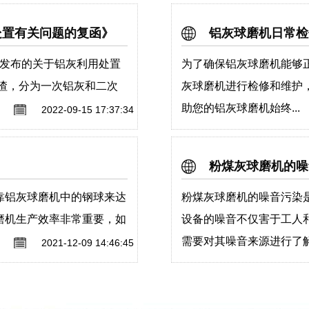
处置有关问题的复函》
铝灰球磨机日常检
7日发布的关于铝灰利用处置
为了确保铝灰球磨机能够
渣，分为一次铝灰和二次
灰球磨机进行检修和维护
助您的铝灰球磨机始终...
2022-09-15 17:37:34
粉煤灰球磨机的噪
靠铝灰球磨机中的钢球来达
粉煤灰球磨机的噪音污染
磨机生产效率非常重要，如
设备的噪音不仅害于工人
需要对其噪音来源进行了解.
2021-12-09 14:46:45