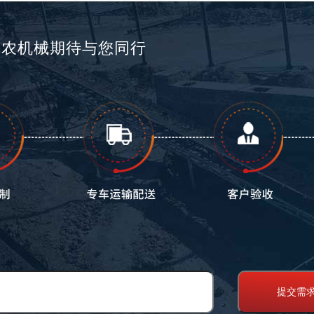
兴农机械期待与您同行