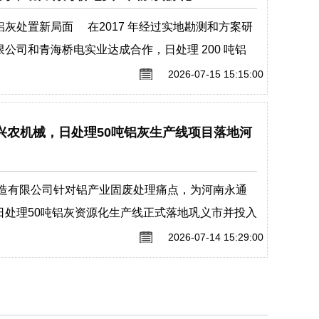
灰处置新局面 在2017 年经过实地勘测和方案研
公司和青海桥电实业达成合作，日处理 200 吨铝
2026-07-15 15:15:00
义兴农机械，日处理50吨铝灰生产线项目落地河
制造有限公司针对铝产业固废处理痛点，为河南永通
日处理50吨铝灰资源化生产线正式落地巩义市并投入
2026-07-14 15:29:00