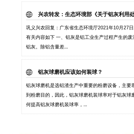
兴农转发：生态环境部《关于铝灰利用
巩义兴农回复：广东省生态环境厅2021年10月2
有关内容如下 一、铝灰是铝工业生产过程产生的废
铝灰。除铝含量差...
铝灰球磨机应该如何装球？
铝灰球磨机是选铝渣生产中重要的粉磨设备，主要
到粉磨目的，因此，铝灰球磨机装球率对于铝灰球
何提高铝灰球磨机装球率，...