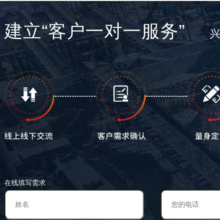
建立“客户一对一服务”
在线填写需求