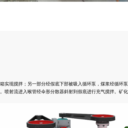
箱实现搅拌；另一部分经假底下部被吸入循环泵，煤浆经循环泵
。喷射流进入喉管经伞形分散器斜射到假底进行充气搅拌。矿化