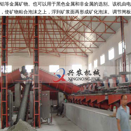
铝等金属矿物。也可以用于黑色金属和非金属的选别。该机由电
，使矿物粘合泡沫之上，浮到矿浆面再形成矿化泡沫。调节闸板