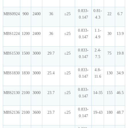
0.833-
0.81-
MBS0924
900
2400
36
≤25
22
6.7
0.147
4.3
0.833-
1.1-
MBS1224
1200
2400
36
≤25
30
13.9
0.147
4.9
0.833-
2.4-
MBS1530
1500
3000
29.7
≤25
75
19.8
0.147
7.5
0.833-
4.8-
MBS1830
1830
3000
25.4
≤25
130
34.9
0.147
11.6
0.833-
MBS2130
2100
3000
23.7
≤25
14-35
155
46.5
0.147
0.833-
MBS2136
2100
3600
23.7
≤25
19-43
180
48.7
0.147