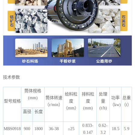
技术参数
筒体规格
给料粒
排料粒
处理
(mm)
筒体转速
功率
总重
型号规格
度
度
量
（r/min）
（kw)
（t）
（mm）
(mm)
(t/h)
直径
长度
0.833-
0.62-
MBS0918
900
1800
36-38
≤25
18.5
5.9
0.147
3.2