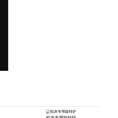
铝灰专用旋转炉