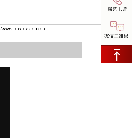
w.hnxnjx.com.cn